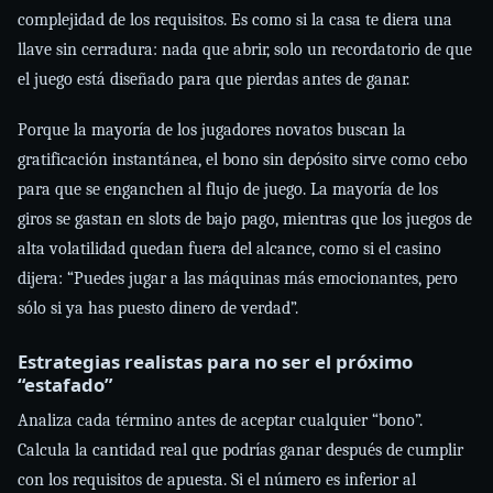
complejidad de los requisitos. Es como si la casa te diera una
llave sin cerradura: nada que abrir, solo un recordatorio de que
el juego está diseñado para que pierdas antes de ganar.
Porque la mayoría de los jugadores novatos buscan la
gratificación instantánea, el bono sin depósito sirve como cebo
para que se enganchen al flujo de juego. La mayoría de los
giros se gastan en slots de bajo pago, mientras que los juegos de
alta volatilidad quedan fuera del alcance, como si el casino
dijera: “Puedes jugar a las máquinas más emocionantes, pero
sólo si ya has puesto dinero de verdad”.
Estrategias realistas para no ser el próximo
“estafado”
Analiza cada término antes de aceptar cualquier “bono”.
Calcula la cantidad real que podrías ganar después de cumplir
con los requisitos de apuesta. Si el número es inferior al