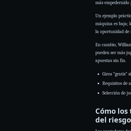
más empedernido p
Un ejemplo práctic
máquina es baja; l
la oportunidad de 
En cambio, William
pueden ser más jug
apuestas sin fin.
Giros “gratis” 
Requisitos de 
Selección de ju
Cómo los 
del riesgo