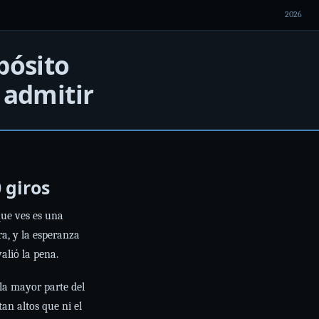
2026
pósito
 admitir
 giros
que ves es una
ra, y la esperanza
alió la pena.
la mayor parte del
tan altos que ni el