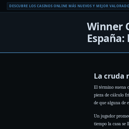
DESCUBRE LOS CASINOS ONLINE MÁS NUEVOS Y MEJOR VALORAD
Winner C
España: 
La cruda 
El término suena c
pieza de cálculo fr
de que alguna de e
Un jugador promedi
tiempo la casa se l