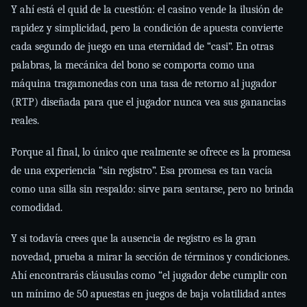
Y ahí está el quid de la cuestión: el casino vende la ilusión de
rapidez y simplicidad, pero la condición de apuesta convierte
cada segundo de juego en una eternidad de “casi”. En otras
palabras, la mecánica del bono se comporta como una
máquina tragamonedas con una tasa de retorno al jugador
(RTP) diseñada para que el jugador nunca vea sus ganancias
reales.
Porque al final, lo único que realmente se ofrece es la promesa
de una experiencia “sin registro”. Esa promesa es tan vacía
como una silla sin respaldo: sirve para sentarse, pero no brinda
comodidad.
Y si todavía crees que la ausencia de registro es la gran
novedad, prueba a mirar la sección de términos y condiciones.
Ahí encontrarás cláusulas como “el jugador debe cumplir con
un mínimo de 50 apuestas en juegos de baja volatilidad antes