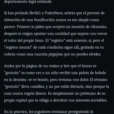
departamento legal entiende.
Si has probado Bet365 o PokerStars, sabrás que el proceso de
obtención de una bonificación nunca es tan simple como
parece. Primero te piden que aceptes un montón de cláusulas,
después te exigen apostar una cantidad que supera con creces
el valor del propio bono. El “registro” está ausente, sí, pero el
“registro mental” de cada condición sigue allí, grabado en tu
cabeza como una canción pegajosa que no puedes olvidar.
Andar por la página de un casino y leer que el bonus es
“gratuito” es como ver a un niño recibir una paleta de helado
en la dentista: se ve bonito, pero termina con dolor. El término
“gratuito” lleva comillas, y no por estilo literario, sino porque la
casa nunca regala dinero. Es simplemente un préstamo de su
propio capital que te obliga a devolver con intereses invisibles.
En la práctica, los jugadores terminan persiguiendo la