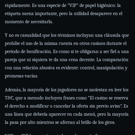
rápidamente. Es una especie de “VIP” de papel higiénico: la
etiqueta suena importante, pero la utilidad desaparece en el
momento de necesitarla.
Y no es casualidad que los términos incluyan una cláusula que
prohíbe el uso de la misma cuenta en otros casinos durante el
periodo de bonificación. Es como si te obligaran a ser fiel a una
pareja que ni siquiera te da una cena decente. La comparación
con una relación abusiva es evidente: control, manipulación y
promesas vacías.
Además, la mayoría de los jugadores no se molestan en leer los
T&C, que a menudo incluyen frases como “El casino se reserva
el derecho a modificar o cancelar la oferta sin previo aviso”. Es
una línea que debería aparecer en cada menú, pero la mayoría
la pasa por alto mientras se aferran al brillo de los giros.