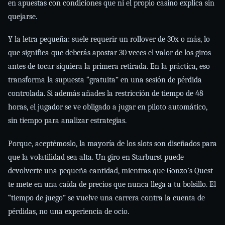
en apuestas con condiciones que ni el propio casino explica sin
quejarse.
Y la letra pequeña: suele requerir un rollover de 30x o más, lo
que significa que deberás apostar 30 veces el valor de los giros
antes de tocar siquiera la primera retirada. En la práctica, eso
transforma la supuesta “gratuita” en una sesión de pérdida
controlada. Si además añades la restricción de tiempo de 48
horas, el jugador se ve obligado a jugar en piloto automático,
sin tiempo para analizar estrategias.
Porque, aceptémoslo, la mayoría de los slots son diseñados para
que la volatilidad sea alta. Un giro en Starburst puede
devolverte una pequeña cantidad, mientras que Gonzo’s Quest
te mete en una caída de precios que nunca llega a tu bolsillo. El
“tiempo de juego” se vuelve una carrera contra la cuenta de
pérdidas, no una experiencia de ocio.