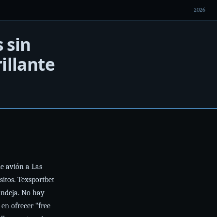
2026
 sin
illante
de avión a Las
sitos. Texsportbet
andeja. No hay
en ofrecer “free