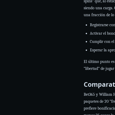
spins” que, al esti
siendo una carga. 
una fracción de lo
Registrarse con
Activar el bon
Cumplir con el
Esperar la apr
El último punto es
“libertad” de jugar
Comparati
Bet365 y William H
paquetes de 20 “fr
prefiere bonificac