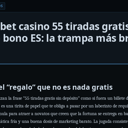
OS
bet casino 55 tiradas gratis
 bono ES: la trampa más br
el “regalo” que no es nada gratis
an la frase “55 tiradas gratis sin depósito” como si fuera un billete 
 es una tirita de papel que te obliga a pasar por un laberinto de requi
rmula para atraer a novatos que creen que la fortuna se entrega en b
tica fría y una buena dosis de marketing barato. La jugada consiste 