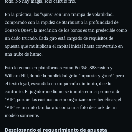
todo. No hay magia, solo cálculo frío.
En la práctica, los “spins” son una trampa de volatilidad.
Comparado con la rapidez de Starburst o la profundidad de
Gonzo’s Quest, la mecánica de los bonos es tan predecible como
un dado trucado. Cada giro está cargado de requisitos de
apuesta que multiplican el capital inicial hasta convertirlo en
una nube de humo.
Esto lo vemos en plataformas como Bet365, 888casino y
William Hill, donde la publicidad grita “¡apuesta y gana!” pero
el texto legal, escondido en un párrafo diminuto, dice lo
contrario. El jugador medio no se inmuta con la promesa de
“VIP”, porque los casinos no son organizaciones benéficas; el
“VIP” es un mito tan barato como una foto de stock de un
modelo sonriente.
Desglosando el requerimiento de apuesta