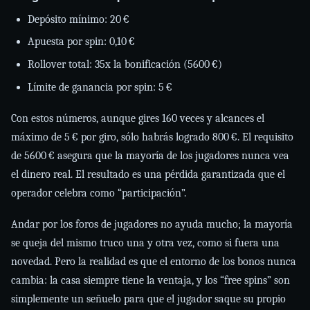
Depósito mínimo: 20 €
Apuesta por spin: 0,10 €
Rollover total: 35x la bonificación (5600 €)
Límite de ganancia por spin: 5 €
Con estos números, aunque gires 160 veces y alcances el
máximo de 5 € por giro, sólo habrás logrado 800 €. El requisito
de 5600 € asegura que la mayoría de los jugadores nunca vea
el dinero real. El resultado es una pérdida garantizada que el
operador celebra como “participación”.
Andar por los foros de jugadores no ayuda mucho; la mayoría
se queja del mismo truco una y otra vez, como si fuera una
novedad. Pero la realidad es que el entorno de los bonos nunca
cambia: la casa siempre tiene la ventaja, y los “free spins” son
simplemente un señuelo para que el jugador saque su propio