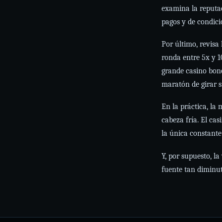
examina la reputac
pagos y de condici
Por último, revisa
ronda entre 5x y 1
grande casino bono
maratón de girar s
En la práctica, la 
cabeza fría. El ca
la única constant
Y, por supuesto, la
fuente tan diminut