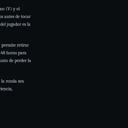
no (V) y el
os antes de tocar
 del jugador es la
 permite retirar
e 48 horas para
punto de perder la
 la ronda sea
iencia,