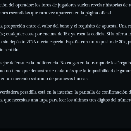
ión del operador: los foros de jugadores suelen revelar historias de r
ones escondidas que rara vez aparecen en la página oficial.
 la proporción entre el valor del bono y el requisito de apuesta. Una 
0x; cualquier cosa por encima de 15x ya roza la codicia. Si la oferta 
 sin depósito 2026 oferta especial España con un requisito de 30x, 
in sentido.
mejor defensa es la indiferencia. No caigas en la trampa de los “regal
sino no tiene que demostrarte nada más que la imposibilidad de ganar s
e en un mercado saturado de promesas huecas.
 verdadera pesadilla está en la interfaz: la pantalla de confirmación 
a que necesitas una lupa para leer los últimos tres dígitos del númer