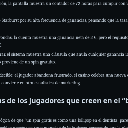
esión, la pantalla muestra un contador de 72 horas para cumplir con 2
e Starburst por su alta frecuencia de ganancias, pensando que la tasa
rondas, la cuenta muestra una ganancia neta de 3 €, pero el requisit
€.
irar, el sistema muestra una cláusula que anula cualquier ganancia i
 proviene de un spin gratuito.
edecible: el jugador abandona frustrado, el casino celebra una nueva 
e convierte en otra estadística de marketing.
as de los jugadores que creen en el 
lógica de que “un spin gratis es como una lollipop en el dentista: par
. Deciden apostar en tragamonedas de bajo riesgo, esperando que la alt