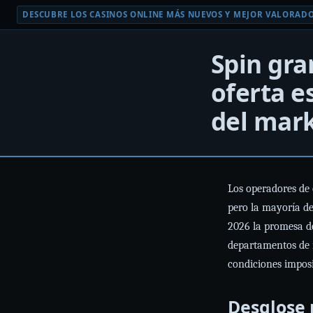
DESCUBRE LOS CASINOS ONLINE MÁS NUEVOS Y MEJOR VALORAD
Spin gra
oferta e
del mark
Los operadores de 
pero la mayoría de
2026 la promesa de
departamentos de m
condiciones imposi
Desglose 