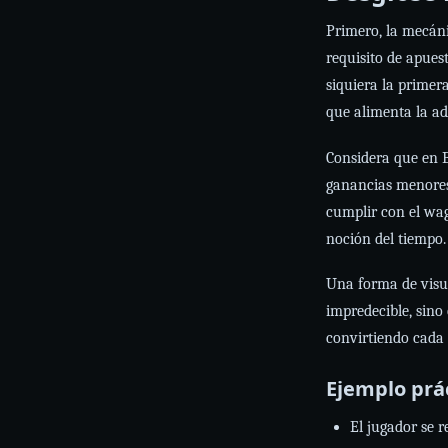
Primero, la mecáni
requisito de apuest
siquiera la primera
que alimenta la ad
Considera que en B
ganancias menores 
cumplir con el wage
noción del tiempo.
Una forma de visua
impredecible, sino 
convirtiendo cada 
Ejemplo prác
El jugador se r