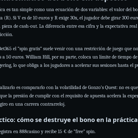
ca es tan simple como una ecuación de dos variables: el valor del bo
a (R). Si V es de 10 euros y R exige 30x, el jugador debe girar 300 eur
 pieza de cash-out. La diferencia entre esa cifra y la expectativa real
icción.
et365 el “spin gratis” suele venir con una restricción de juego que no
a 50 euros. William Hill, por su parte, coloca un límite de tiempo d
ring, lo que obliga a los jugadores a acelerar sus sesiones hasta el 
lizarlo es compararlo con la volatilidad de Gonzo’s Quest: no es que
que la presión de cumplir con el requisito de apuesta acelera la exper
giro en una carrera contrarreloj.
tico: cómo se destruye el bono en la práctica
egistra en 888casino y recibe 15 € de “free” spin.