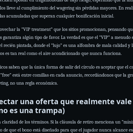
os lleve al cumplimiento del wagering sin pérdidas mayores. En real
as acumuladas que superan cualquier bonificación inicial.
ovechar la “VIP treatment” que los sitios promocionan, pensando que
s garantiza algún tipo de favor. La verdad es que el “VIP” a menudo
l recién pintada, donde el “lujo” es una alfombra de mala calidad y 
vos es tan real como el aire acondicionado que nunca funciona.
icos saben que la única forma de salir del círculo es aceptar que el 
 “free” está entre comillas en cada anuncio, recordándonos que la gr
ting, no una regla económica.
ctar una oferta que realmente vale 
no es una trampa)
la claridad de los términos. Si la cláusula de retiro menciona un “mí
cio de que el bono está diseñado para que el jugador nunca alcance es