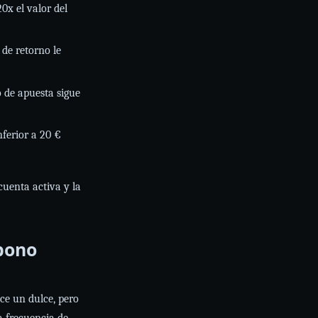
0x el valor del
 de retorno le
o de apuesta sigue
nferior a 20 €
cuenta activa y la
“bono
ece un dulce, pero
a frecuencia de