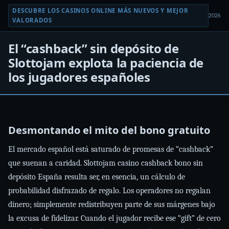
DESCUBRE LOS CASINOS ONLINE MÁS NUEVOS Y MEJOR
2026
VALORADOS
El “cashback” sin depósito de
Slottojam explota la paciencia de
los jugadores españoles
Desmontando el mito del bono gratuito
El mercado español está saturado de promesas de “cashback”
que suenan a caridad. Slottojam casino cashback bono sin
depósito España resulta ser, en esencia, un cálculo de
probabilidad disfrazado de regalo. Los operadores no regalan
dinero; simplemente redistribuyen parte de sus márgenes bajo
la excusa de fidelizar. Cuando el jugador recibe ese “gift” de cero