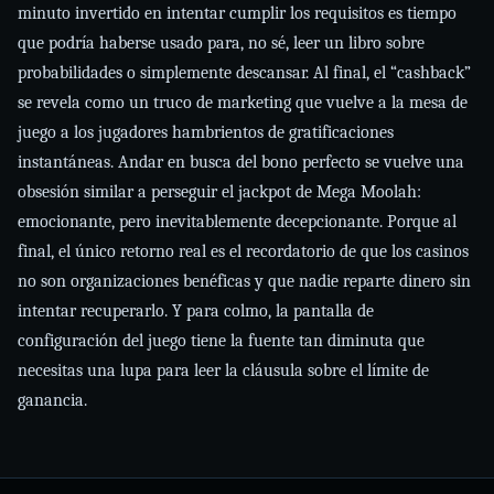
minuto invertido en intentar cumplir los requisitos es tiempo
que podría haberse usado para, no sé, leer un libro sobre
probabilidades o simplemente descansar. Al final, el “cashback”
se revela como un truco de marketing que vuelve a la mesa de
juego a los jugadores hambrientos de gratificaciones
instantáneas. Andar en busca del bono perfecto se vuelve una
obsesión similar a perseguir el jackpot de Mega Moolah:
emocionante, pero inevitablemente decepcionante. Porque al
final, el único retorno real es el recordatorio de que los casinos
no son organizaciones benéficas y que nadie reparte dinero sin
intentar recuperarlo. Y para colmo, la pantalla de
configuración del juego tiene la fuente tan diminuta que
necesitas una lupa para leer la cláusula sobre el límite de
ganancia.