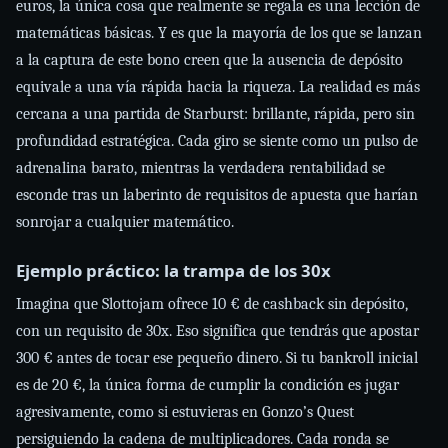
euros, la única cosa que realmente se regala es una lección de
matemáticas básicas. Y es que la mayoría de los que se lanzan
a la captura de este bono creen que la ausencia de depósito
equivale a una vía rápida hacia la riqueza. La realidad es más
cercana a una partida de Starburst: brillante, rápida, pero sin
profundidad estratégica. Cada giro se siente como un pulso de
adrenalina barato, mientras la verdadera rentabilidad se
esconde tras un laberinto de requisitos de apuesta que harían
sonrojar a cualquier matemático.
Ejemplo práctico: la trampa de los 30x
Imagina que Slottojam ofrece 10 € de cashback sin depósito,
con un requisito de 30x. Eso significa que tendrás que apostar
300 € antes de tocar ese pequeño dinero. Si tu bankroll inicial
es de 20 €, la única forma de cumplir la condición es jugar
agresivamente, como si estuvieras en Gonzo’s Quest
persiguiendo la cadena de multiplicadores. Cada ronda se