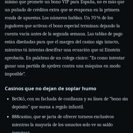
mismo que promete un bono VIP para España, no es más que
un puñado de créditos extra que se evaporan en la primera
ronda de apuestas. Los números hablan. Un 70 % de los
jugadores que activan el bono especial terminan dejando la
cuenta vacía antes de la segunda semana. Las tablas de pago
están diseñadas para que el margen del casino siga intacto,
mientras tú intentas descifrar una ecuación que ni Einstein
aprobaría. En palabras de un colega cínico: “Es como intentar
ganar una partida de ajedrez contra una máquina en modo
imposible”.
Casinos que no dejan de soplar humo
Bet365, con su fachada de confianza y su línea de “bono sin
depósito” que suena a regalo infantil.
888casino, que se jacta de ofrecer torneos exclusivos
mientras la mayoría de los usuarios solo ve su saldo
menguar.