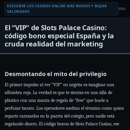
DESCUBRE LOS CASINOS ONLINE MÁS NUEVOS Y MEJOR
2026
VALORADOS
El “VIP” de Slots Palace Casino:
código bono especial España y la
cruda realidad del marketing
Desmontando el mito del privilegio
El primer impulso al ver “VIP” en negrita es imaginar una
alfombra roja. La verdad es que te sientas en una silla de
plástico con una manta de regalo de “free” que huele a
perfume barato. Los operadores sueltan el término como quien
reparte caramelos en la puerta del colegio, pero nadie está
regalando dinero. El código bonus de Slots Palace Casino, ese