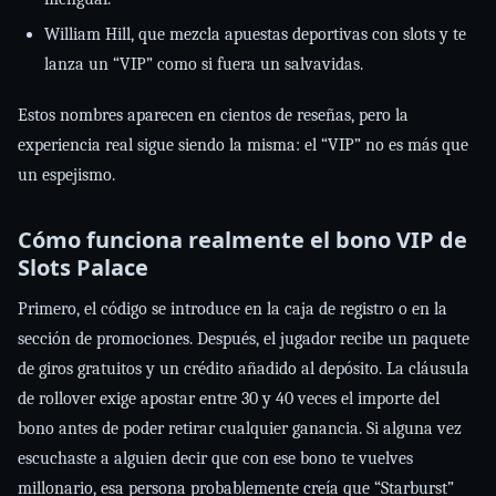
William Hill, que mezcla apuestas deportivas con slots y te
lanza un “VIP” como si fuera un salvavidas.
Estos nombres aparecen en cientos de reseñas, pero la
experiencia real sigue siendo la misma: el “VIP” no es más que
un espejismo.
Cómo funciona realmente el bono VIP de
Slots Palace
Primero, el código se introduce en la caja de registro o en la
sección de promociones. Después, el jugador recibe un paquete
de giros gratuitos y un crédito añadido al depósito. La cláusula
de rollover exige apostar entre 30 y 40 veces el importe del
bono antes de poder retirar cualquier ganancia. Si alguna vez
escuchaste a alguien decir que con ese bono te vuelves
millonario, esa persona probablemente creía que “Starburst”