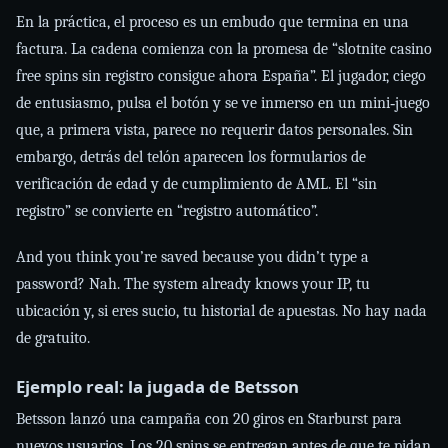
En la práctica, el proceso es un embudo que termina en una
factura. La cadena comienza con la promesa de “slotnite casino
free spins sin registro consigue ahora España”. El jugador, ciego
de entusiasmo, pulsa el botón y se ve inmerso en un mini‑juego
que, a primera vista, parece no requerir datos personales. Sin
embargo, detrás del telón aparecen los formularios de
verificación de edad y de cumplimiento de AML. El “sin
registro” se convierte en “registro automático”.
And you think you’re saved because you didn’t type a
password? Nah. The system already knows your IP, tu
ubicación y, si eres sucio, tu historial de apuestas. No hay nada
de gratuito.
Ejemplo real: la jugada de Betsson
Betsson lanzó una campaña con 20 giros en Starburst para
nuevos usuarios. Los 20 spins se entregan antes de que te pidan