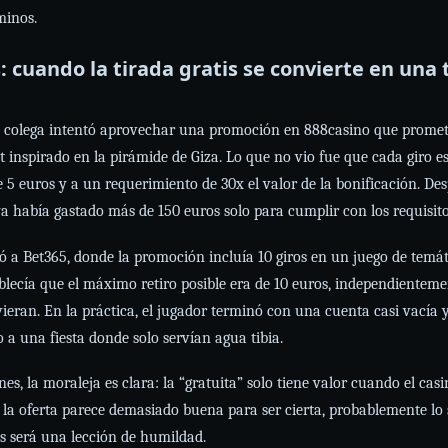
minos.
: cuando la tirada gratis se convierte en una
 colega intentó aprovechar una promoción en 888casino que prometí
ot inspirado en la pirámide de Giza. Lo que no vio fue que cada giro 
5 euros y a un requerimiento de 30x el valor de la bonificación. Des
 ya había gastado más de 150 euros solo para cumplir con los requisito
ó a Bet365, donde la promoción incluía 10 giros en un juego de temát
blecía que el máximo retiro posible era de 10 euros, independientem
ieran. En la práctica, el jugador terminó con una cuenta casi vacía 
o a una fiesta donde solo servían agua tibia.
s, la moraleja es clara: la “gratuita” solo tiene valor cuando el casi
i la oferta parece demasiado buena para ser cierta, probablemente lo 
ás será una lección de humildad.