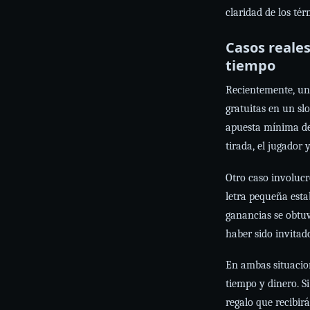
claridad de los tér
Casos reales
tiempo
Recientemente, un
gratuitas en un sl
apuesta mínima de 
tirada, el jugador
Otro caso involucr
letra pequeña esta
ganancias se obtuv
haber sido invitad
En ambas situacione
tiempo y dinero. S
regalo que recibir