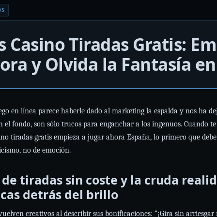
OS
rs Casino Tiradas Gratis: E
ora y Olvida la Fantasía e
uego en línea parece haberle dado al marketing la espalda y nos ha 
en el fondo, son sólo trucos para enganchar a los ingenuos. Cuando te
asino tiradas gratis empieza a jugar ahora España, lo primero que debe
icismo, no de emoción.
de tiradas sin coste y la cruda reali
as detrás del brillo
uelven creativos al describir sus bonificaciones: “¡Gira sin arriesgar