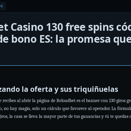
OS
t Casino 130 free spins có
de bono ES: la promesa qu
ndo la oferta y sus triquiñuelas
 recibes al abrir la página de Reloadbet es el banner con 130 giros g
No, no hay magia, solo un cálculo que favorece al operador. La fórmul
giros, la casa se lleva la mayor parte de tus ganancias y tú te quedas 