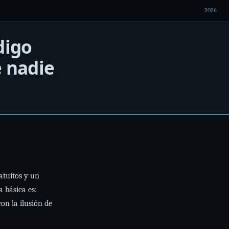
2026
digo
e nadie
ratuitos y un
a básica es:
con la ilusión de