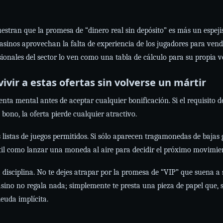
stran que la promesa de “dinero real sin depósito” es más un espej
asinos aprovechan la falta de experiencia de los jugadores para vend
sionales del sector lo ven como una tabla de cálculo para su propia v
vir a estas ofertas sin volverse un mártir
enta mental antes de aceptar cualquier bonificación. Si el requisito 
l bono, la oferta pierde cualquier atractivo.
s listas de juegos permitidos. Si sólo aparecen tragamonedas de bajas 
útil como lanzar una moneda al aire para decidir el próximo movimie
 disciplina. No te dejes atrapar por la promesa de “VIP” que suena a 
sino no regala nada; simplemente te presta una pieza de papel que, si
euda implícita.