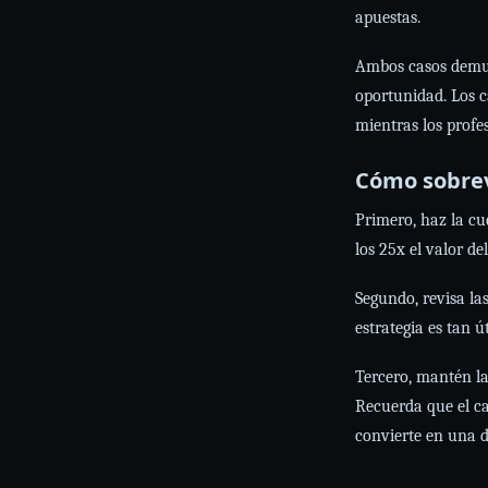
apuestas.
Ambos casos demue
oportunidad. Los c
mientras los profe
Cómo sobrevi
Primero, haz la cu
los 25x el valor de
Segundo, revisa la
estrategia es tan 
Tercero, mantén la
Recuerda que el ca
convierte en una d