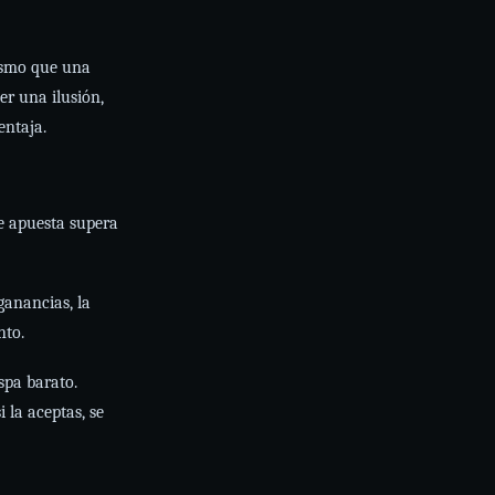
ismo que una
er una ilusión,
entaja.
de apuesta supera
ganancias, la
nto.
spa barato.
 la aceptas, se