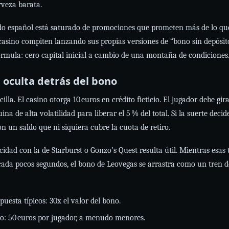
veza barata.
do español está saturado de promociones que prometen más de lo que
casino compiten lanzando sus propias versiones de “bono sin depósito
rmula: cero capital inicial a cambio de una montaña de condiciones
 oculta detrás del bono
illa. El casino otorga 10 euros en crédito ficticio. El jugador debe gi
a de alta volatilidad para liberar el 5 % del total. Si la suerte deci
n un saldo que ni siquiera cubre la cuota de retiro.
idad con la de Starburst o Gonzo’s Quest resulta útil. Mientras esa
ada pocos segundos, el bono de Leovegas se arrastra como un tren d
puesta típicos: 30x el valor del bono.
iro: 50 euros por jugador, a menudo menores.