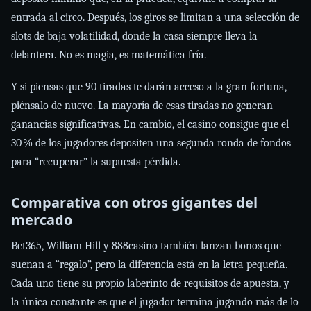
entrada al circo. Después, los giros se limitan a una selección de
slots de baja volatilidad, donde la casa siempre lleva la
delantera. No es magia, es matemática fría.
Y si piensas que 90 tiradas te darán acceso a la gran fortuna,
piénsalo de nuevo. La mayoría de esas tiradas no generan
ganancias significativas. En cambio, el casino consigue que el
30 % de los jugadores depositen una segunda ronda de fondos
para “recuperar” la supuesta pérdida.
Comparativa con otros gigantes del
mercado
Bet365, William Hill y 888casino también lanzan bonos que
suenan a “regalo”, pero la diferencia está en la letra pequeña.
Cada uno tiene su propio laberinto de requisitos de apuesta, y
la única constante es que el jugador termina jugando más de lo