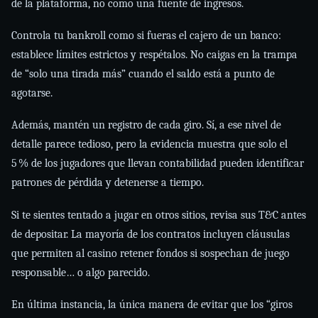
de la plataforma, no como una fuente de ingresos.
Controla tu bankroll como si fueras el cajero de un banco:
establece límites estrictos y respétalos. No caigas en la trampa
de “solo una tirada más” cuando el saldo está a punto de
agotarse.
Además, mantén un registro de cada giro. Sí, a ese nivel de
detalle parece tedioso, pero la evidencia muestra que solo el
5 % de los jugadores que llevan contabilidad pueden identificar
patrones de pérdida y detenerse a tiempo.
Si te sientes tentado a jugar en otros sitios, revisa sus T&C antes
de depositar. La mayoría de los contratos incluyen cláusulas
que permiten al casino retener fondos si sospechan de juego
responsable… o algo parecido.
En última instancia, la única manera de evitar que los “giros