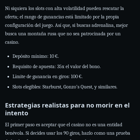
Ni siquiera los slots con alta volatilidad pueden rescatar la
oferta; el rango de ganancias está limitado por la propia
configuración del juego. Así que, si buscas adrenalina, mejor
busca una montaña rusa que no sea patrocinada por un
casino.
Depósito mínimo: 10 €.
Requisito de apuesta: 35x el valor del bono.
Límite de ganancia en giros: 100 €.
Slots elegibles: Starburst, Gonzo’s Quest, y similares.
Estrategias realistas para no morir en el
intento
El primer paso es aceptar que el casino no es una entidad
benévola. Si decides usar los 90 giros, hazlo como una prueba