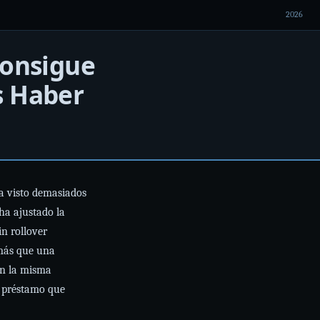
2026
Consigue
s Haber
a visto demasiados
 ha ajustado la
in rollover
 más que una
an la misma
n préstamo que