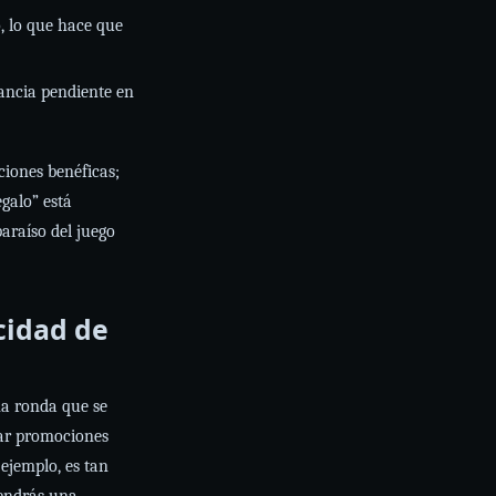
o, lo que hace que
nancia pendiente en
ciones benéficas;
galo” está
araíso del juego
cidad de
na ronda que se
zar promociones
ejemplo, es tan