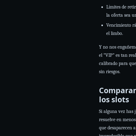
Límites de reti
la oferta sea u
Vencimiento rá
el limbo.
Y no nos engañemos
el “VIP” es tan re
calibrado para que
sin riesgos.
Comparand
los slots
Si alguna vez has 
resuelve en menos
que desaparecen an