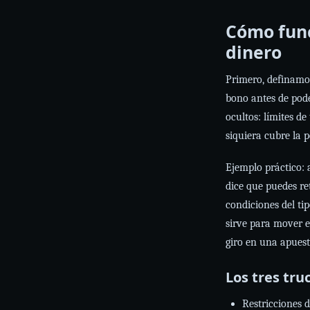
Cómo func
dinero
Primero, definamos
bono antes de pode
ocultos: límites d
siquiera cubre la 
Ejemplo práctico: 
dice que puedes re
condiciones del tip
sirve para mover e
giro en una apuesta
Los tres tru
Restricciones d