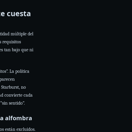
te cuesta
tidad múltiple del
 requisitos
es tan bajo que ni
os”. La política
aparecen
o Starburst, no
dad convierte cada
“sin sentido”.
la alfombra
os están excluidos.