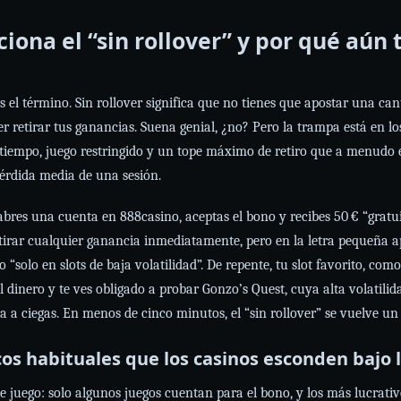
iona el “sin rollover” y por qué aún 
 el término. Sin rollover significa que no tienes que apostar una can
r retirar tus ganancias. Suena genial, ¿no? Pero la trampa está en los
e tiempo, juego restringido y un tope máximo de retiro que a menudo 
pérdida media de una sesión.
abres una cuenta en 888casino, aceptas el bono y recibes 50 € “gratuit
tirar cualquier ganancia inmediatamente, pero en la letra pequeña 
o “solo en slots de baja volatilidad”. De repente, tu slot favorito, com
l dinero y te ves obligado a probar Gonzo’s Quest, cuya alta volatili
 a ciegas. En menos de cinco minutos, el “sin rollover” se vuelve un 
cos habituales que los casinos esconden bajo 
e juego: solo algunos juegos cuentan para el bono, y los más lucrativ