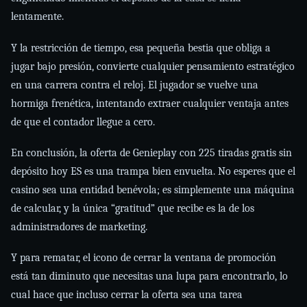
lentamente.
Y la restricción de tiempo, esa pequeña bestia que obliga a
jugar bajo presión, convierte cualquier pensamiento estratégico
en una carrera contra el reloj. El jugador se vuelve una
hormiga frenética, intentando extraer cualquier ventaja antes
de que el contador llegue a cero.
En conclusión, la oferta de Genieplay con 225 tiradas gratis sin
depósito hoy ES es una trampa bien envuelta. No esperes que el
casino sea una entidad benévola; es simplemente una máquina
de calcular, y la única “gratitud” que recibe es la de los
administradores de marketing.
Y para rematar, el icono de cerrar la ventana de promoción
está tan diminuto que necesitas una lupa para encontrarlo, lo
cual hace que incluso cerrar la oferta sea una tarea