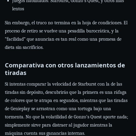
Juegos habilitados: Starburst, Gonzo’s Quest, y otros más
lentos
Sin embargo, el truco no termina en la hoja de condiciones. El
proceso de retiro se vuelve una pesadilla burocrática, y la
“facilidad” que anuncian es tan real como una promesa de
dieta sin sacrificios.
Comparativa con otros lanzamientos de
tiradas
Si intentas comparar la velocidad de Starburst con la de las
tiradas sin depósito, descubrirás que la primera es una ráfaga
de colores que te atrapa en segundos, mientras que las tiradas
de Genieplay se arrastran como una tortuga bajo una
tormenta. No que la volatilidad de Gonzo’s Quest aporte nada;
simplemente sirve para distraer al jugador mientras la
máquina cuenta sus ganancias internas.