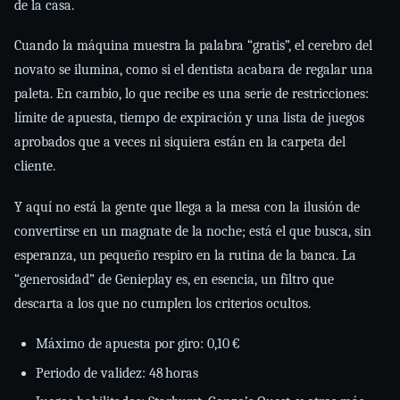
de la casa.
Cuando la máquina muestra la palabra “gratis”, el cerebro del
novato se ilumina, como si el dentista acabara de regalar una
paleta. En cambio, lo que recibe es una serie de restricciones:
límite de apuesta, tiempo de expiración y una lista de juegos
aprobados que a veces ni siquiera están en la carpeta del
cliente.
Y aquí no está la gente que llega a la mesa con la ilusión de
convertirse en un magnate de la noche; está el que busca, sin
esperanza, un pequeño respiro en la rutina de la banca. La
“generosidad” de Genieplay es, en esencia, un filtro que
descarta a los que no cumplen los criterios ocultos.
Máximo de apuesta por giro: 0,10 €
Periodo de validez: 48 horas