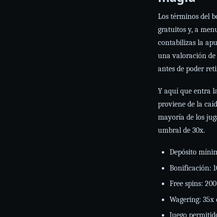
Los términos del b
gratuitos y, a men
contabilizas la ap
una valoración de 0
antes de poder ret
Y aquí que entra l
proviene de la caíd
mayoría de los ju
umbral de 30x.
Depósito mínim
Bonificación: 
Free spins: 20
Wagering: 35x d
Juego permitido