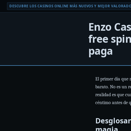
DESCUBRE LOS CASINOS ONLINE MÁS NUEVOS Y MEJOR VALORAD
Enzo Cas
free spin
paga
El primer día que r
barato. No es un r
realidad es que cu
céntimo antes de q
Desglosan
magia