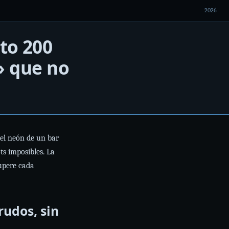
2026
to 200
o» que no
 el neón de un bar
ts imposibles. La
cupere cada
udos, sin