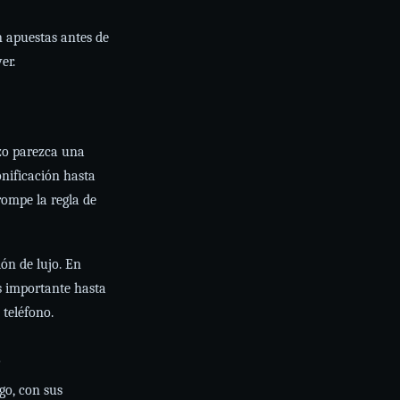
n apuestas antes de
er.
zo parezca una
nificación hasta
rompe la regla de
ón de lujo. En
es importante hasta
 teléfono.
s
go, con sus