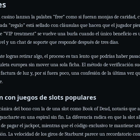
es
 casino lanzan la palabra “free” como si fueran monjas de caridad, 
ada “regalo” está sellado con cláusulas que hacen que el jugador pi
se “VIP treatment” se vuelve una burla cuando el único beneficio es 
ivel y un chat de soporte que responde después de tres días.
e logras retirar algo, el proceso es tan lento que podrías haber pas
leta europea sin mover una sola ficha. El método de verificación sue
 factura de luz y, por si fuera poco, una confesión de la última vez q
e.
 con juegos de slots populares
cánica del bono con la de una slot como Book of Dead, notarás que 
ancharte en una espiral sin fin. La diferencia radica en que la slot 
 de pagar el jackpot, mientras que el código exclusivo te mantiene a
ión. La velocidad de los giros de Starburst parece un recordatorio con