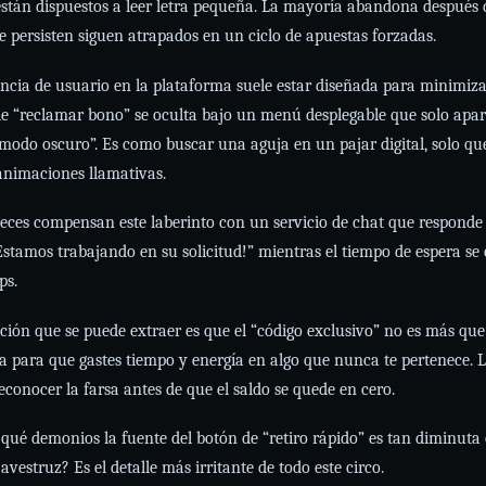
stán dispuestos a leer letra pequeña. La mayoría abandona después 
ue persisten siguen atrapados en un ciclo de apuestas forzadas.
ncia de usuario en la plataforma suele estar diseñada para minimizar
 de “reclamar bono” se oculta bajo un menú desplegable que solo apa
“modo oscuro”. Es como buscar una aguja en un pajar digital, solo que
 animaciones llamativas.
eces compensan este laberinto con un servicio de chat que responde 
stamos trabajando en su solicitud!” mientras el tiempo de espera se
ps.
ección que se puede extraer es que el “código exclusivo” no es más q
 para que gastes tiempo y energía en algo que nunca te pertenece. 
econocer la farsa antes de que el saldo se quede en cero.
r qué demonios la fuente del botón de “retiro rápido” es tan diminuta
vestruz? Es el detalle más irritante de todo este circo.