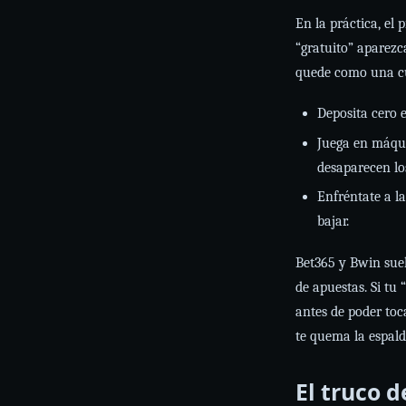
En la práctica, el 
“gratuito” aparezc
quede como una cu
Deposita cero 
Juega en máqui
desaparecen lo
Enfréntate a l
bajar.
Bet365 y Bwin suel
de apuestas. Si tu 
antes de poder toc
te quema la espald
El truco d