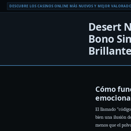
DESCUBRE LOS CASINOS ONLINE MÁS NUEVOS Y MEJOR VALORAD
Desert N
Bono Sin
Brillant
Cómo func
emociona
El llamado “código
bien una ilusión d
menos que el polvo