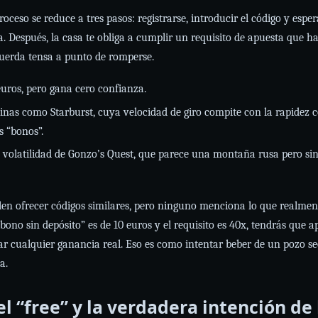
proceso se reduce a tres pasos: registrarse, introducir el código y esper
a. Después, la casa te obliga a cumplir un requisito de apuesta que h
erda tensa a punto de romperse.
euros, pero gana cero confianza.
nas como Starburst, cuya velocidad de giro compite con la rapidez c
s “bonos”.
a volatilidad de Gonzo’s Quest, que parece una montaña rusa pero si
en ofrecer códigos similares, pero ninguno menciona lo que realment
“bono sin depósito” es de 10 euros y el requisito es 40x, tendrás que 
ar cualquier ganancia real. Eso es como intentar beber de un pozo se
a.
el “free” y la verdadera intención de 