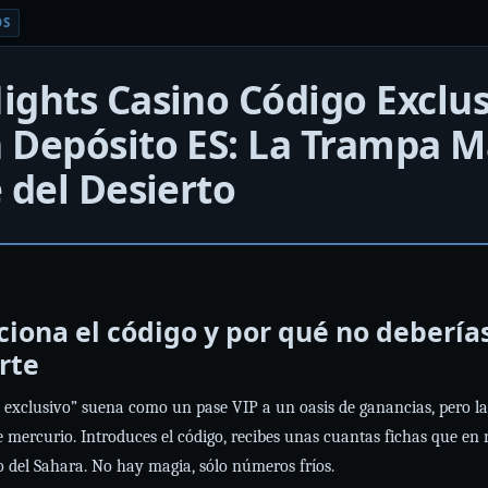
OS
ights Casino Código Exclu
 Depósito ES: La Trampa M
e del Desierto
iona el código y por qué no debería
rte
 exclusivo” suena como un pase VIP a un oasis de ganancias, pero la
e mercurio. Introduces el código, recibes unas cuantas fichas que en 
 del Sahara. No hay magia, sólo números fríos.