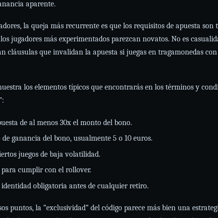
anancia aparente.
gadores, la queja más recurrente es que los requisitos de apuesta son 
 los jugadores más experimentados parezcan novatos. No es casuali
n cláusulas que invalidan la apuesta si juegas en tragamonedas con 
 muestra los elementos típicos que encontrarás en los términos y cond
”:
puesta de al menos 30x el monto del bono.
de ganancia del bono, usualmente 5 o 10 euros.
iertos juegos de baja volatilidad.
 para cumplir con el rollover.
 identidad obligatoria antes de cualquier retiro.
os puntos, la “exclusividad” del código parece más bien una estrategia