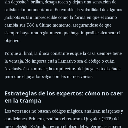
sin depósito”: brillan, desaparecen y dejan una sensación de
satisfacción momentánea. En cambio, la volatilidad de algunos
jackpots es tan impredecible como la forma en que el casino
cambia sus T&C a último momento, asegurándose de que
siempre haya una regla nueva que haga imposible alcanzar el
objetivo.
Porque al final, la única constante es que la casa siempre tiene
la ventaja. No importa cuán llamativo sea el código o cuán
“exclusivo” se anuncie; la arquitectura del juego está diseñada
para que el jugador salga con las manos vacías.
Estrategias de los expertos: cómo no caer
en la trampa
Los veteranos no buscan códigos mágicos; analizan márgenes y
condiciones. Primero, evalúan el retorno al jugador (RTP) del
juego elegido. Segundo, revisan el plazo del wagering: si supera