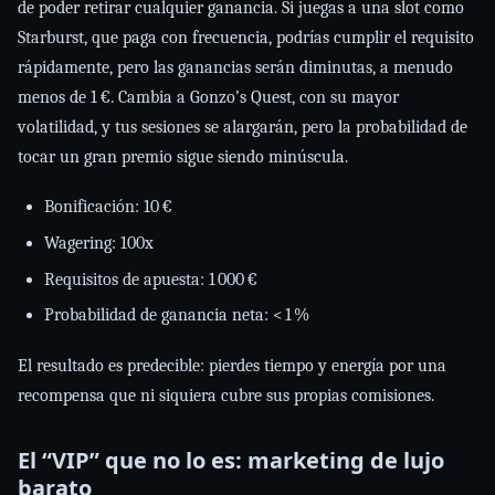
de poder retirar cualquier ganancia. Si juegas a una slot como
Starburst, que paga con frecuencia, podrías cumplir el requisito
rápidamente, pero las ganancias serán diminutas, a menudo
menos de 1 €. Cambia a Gonzo’s Quest, con su mayor
volatilidad, y tus sesiones se alargarán, pero la probabilidad de
tocar un gran premio sigue siendo minúscula.
Bonificación: 10 €
Wagering: 100x
Requisitos de apuesta: 1 000 €
Probabilidad de ganancia neta: < 1 %
El resultado es predecible: pierdes tiempo y energía por una
recompensa que ni siquiera cubre sus propias comisiones.
El “VIP” que no lo es: marketing de lujo
barato