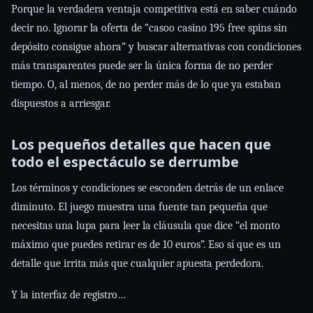
Porque la verdadera ventaja competitiva está en saber cuándo
decir no. Ignorar la oferta de “casoo casino 195 free spins sin
depósito consigue ahora” y buscar alternativas con condiciones
más transparentes puede ser la única forma de no perder
tiempo. O, al menos, de no perder más de lo que ya estaban
dispuestos a arriesgar.
Los pequeños detalles que hacen que
todo el espectáculo se derrumbe
Los términos y condiciones se esconden detrás de un enlace
diminuto. El juego muestra una fuente tan pequeña que
necesitas una lupa para leer la cláusula que dice “el monto
máximo que puedes retirar es de 10 euros”. Eso sí que es un
detalle que irrita más que cualquier apuesta perdedora.
Y la interfaz de registro…