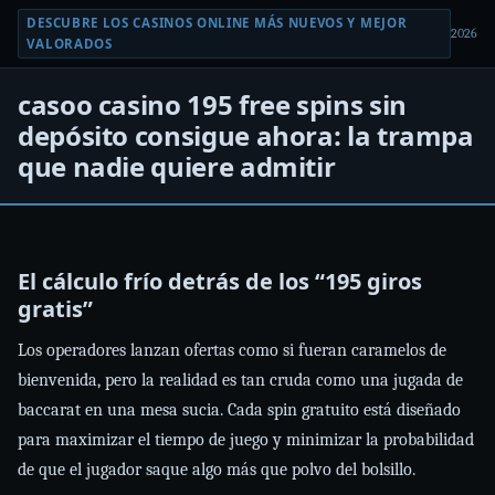
DESCUBRE LOS CASINOS ONLINE MÁS NUEVOS Y MEJOR
2026
VALORADOS
casoo casino 195 free spins sin
depósito consigue ahora: la trampa
que nadie quiere admitir
El cálculo frío detrás de los “195 giros
gratis”
Los operadores lanzan ofertas como si fueran caramelos de
bienvenida, pero la realidad es tan cruda como una jugada de
baccarat en una mesa sucia. Cada spin gratuito está diseñado
para maximizar el tiempo de juego y minimizar la probabilidad
de que el jugador saque algo más que polvo del bolsillo.