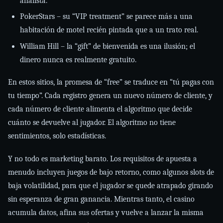
analista.
PokerStars – su “VIP treatment” se parece más a una
habitación de motel recién pintada que a un trato real.
William Hill – la “gift” de bienvenida es una ilusión; el
dinero nunca es realmente gratuito.
En estos sitios, la promesa de “free” se traduce en “tú pagas con
tu tiempo”. Cada registro genera un nuevo número de cliente, y
cada número de cliente alimenta el algoritmo que decide
cuánto se devuelve al jugador. El algoritmo no tiene
sentimientos, solo estadísticas.
Y no todo es marketing barato. Los requisitos de apuesta a
menudo incluyen juegos de bajo retorno, como algunos slots de
baja volatilidad, para que el jugador se quede atrapado girando
sin esperanza de gran ganancia. Mientras tanto, el casino
acumula datos, afina sus ofertas y vuelve a lanzar la misma