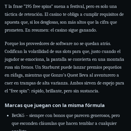
Y la frase “195 free spins” suena a festival, pero es solo una
táctica de retención. El casino te obliga a cumplir requisitos de
apuesta que, si los desglosas, son más altos que la cifra que
prometen. En resumen: el casino sigue ganando.
Porque los proveedores de software no se quedan atrás.
Codifican la volatilidad de sus slots para que, justo cuando el
jugador se emociona, la pantalla se convierta en una montaña
rusa sin frenos. Un Starburst puede lanzar premios pequeños
en ráfaga, mientras que Gonzo’s Quest lleva al aventurero a
caer en trampas de alta varianza. Ambos sirven de espejo para
el “free spin”: rápido, brillante, pero sin sustancia.
Marcas que juegan con la misma fórmula
Bet365 – siempre con bonos que parecen generosos, pero
que esconden cláusulas que hacen temblar a cualquier