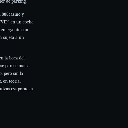
ler de parking.
, 888casino y
 “VIP” en un coche
a emergente con
á sujeta a un
n la boca del
s se parece más a
, pero sin la
 en teoría,
ativas evaporadas.