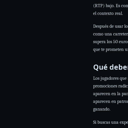
(RTP) bajo. Es com
el contexto real.
Después de usar los
como una carretera 
supera los 50 euros
que te prometen un
Qué deber
Los jugadores que 
promociones radica
aparecen en la pant
aparecen en patrone
ganando.
Si buscas una expe