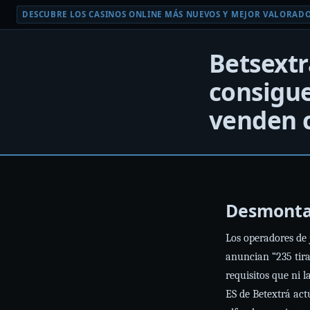
DESCUBRE LOS CASINOS ONLINE MÁS NUEVOS Y MEJOR VALORAD
Betsextr
consigue
venden 
Desmontan
Los operadores de 
anuncian “235 tira
requisitos que ni 
ES de Betextrá act