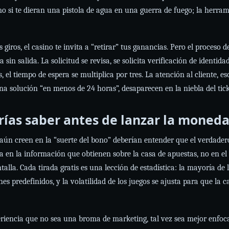
o si te dieran una pistola de agua en una guerra de fuego; la herrami
 giros, el casino te invita a “retirar” tus ganancias. Pero el proceso de
sin salida. La solicitud se revisa, se solicita verificación de identidad,
, el tiempo de espera se multiplica por tres. La atención al cliente, 
a solución “en menos de 24 horas”, desaparecen en la niebla del ti
ías saber antes de lanzar la moneda 
aún creen en la “suerte del bono” deberían entender que el verdadero
 en la información que obtienen sobre la casa de apuestas, no en el
alla. Cada tirada gratis es una lección de estadística: la mayoría de 
s predefinidos, y la volatilidad de los juegos se ajusta para que la 
riencia que no sea una broma de marketing, tal vez sea mejor enfoc