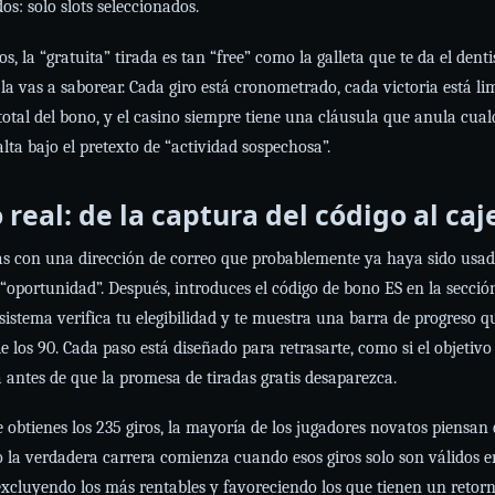
os: solo slots seleccionados.
, la “gratuita” tirada es tan “free” como la galleta que te da el dent
la vas a saborear. Cada giro está cronometrado, cada victoria está l
 total del bono, y el casino siempre tiene una cláusula que anula cua
ta bajo el pretexto de “actividad sospechosa”.
 real: de la captura del código al caj
ras con una dirección de correo que probablemente ya haya sido usad
oportunidad”. Después, introduces el código de bono ES en la secció
l sistema verifica tu elegibilidad y te muestra una barra de progreso 
e los 90. Cada paso está diseñado para retrasarte, como si el objetivo
a antes de que la promesa de tiradas gratis desaparezca.
obtienes los 235 giros, la mayoría de los jugadores novatos piensan 
o la verdadera carrera comienza cuando esos giros solo son válidos e
 excluyendo los más rentables y favoreciendo los que tienen un retor