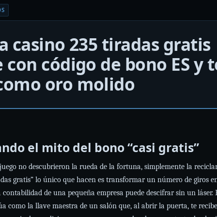
OS
a casino 235 tiradas gratis
 con código de bono ES y t
como oro molido
do el mito del bono “casi gratis”
juego no descubrieron la rueda de la fortuna, simplemente la recicl
das gratis” lo único que hacen es transformar un número de giros e
la contabilidad de una pequeña empresa puede descifrar sin un láser. 
úa como la llave maestra de un salón que, al abrir la puerta, te reci