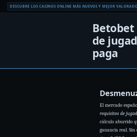
DESCUBRE LOS CASINOS ONLINE MÁS NUEVOS Y MEJOR VALORAD
Betobet 
de jugad
paga
Desmenuz
El mercado español
requisitos de juga
cálculo aburrido q
ganancia real. Sin