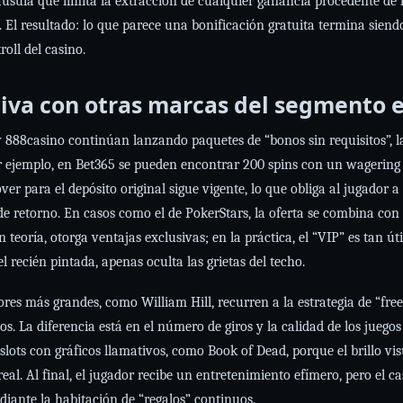
usula que limita la extracción de cualquier ganancia procedente de 
al. El resultado: lo que parece una bonificación gratuita termina sie
oll del casino.
va con otras marcas del segmento 
 888casino continúan lanzando paquetes de “bonos sin requisitos”, 
r ejemplo, en Bet365 se pueden encontrar 200 spins con un wagering 
ver para el depósito original sigue vigente, lo que obliga al jugador 
e retorno. En casos como el de PokerStars, la oferta se combina con
 teoría, otorga ventajas exclusivas; en la práctica, el “VIP” es tan ú
 recién pintada, apenas oculta las grietas del techo.
ores más grandes, como William Hill, recurren a la estrategia de “free
os. La diferencia está en el número de giros y la calidad de los juegos
slots con gráficos llamativos, como Book of Dead, porque el brillo v
eal. Al final, el jugador recibe un entretenimiento efímero, pero el c
diante la habitación de “regalos” continuos.