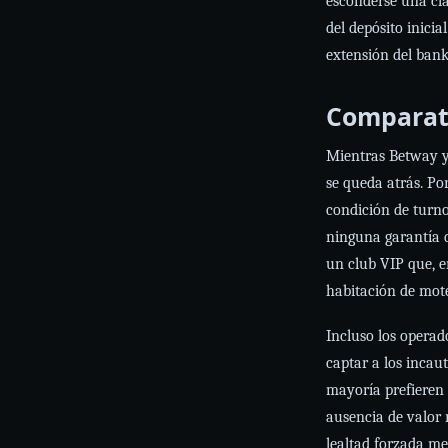
esconderse una clá
del depósito inici
extensión del bankr
Comparati
Mientras Betway y
se queda atrás. Po
condición de turno
ninguna garantía d
un club VIP que, en
habitación de motel
Incluso los operad
captar a los incaut
mayoría prefieren 
ausencia de valor r
lealtad forzada me