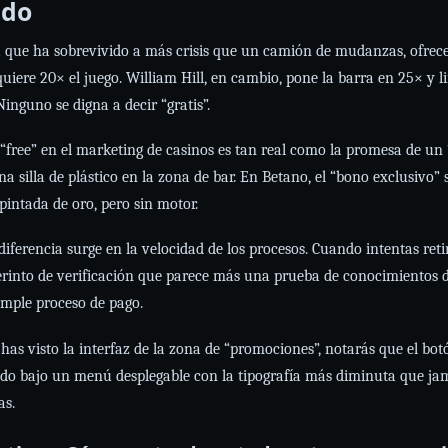
ado
 que ha sobrevivido a más crisis que un camión de mudanzas, ofrec
uiere 20× el juego. William Hill, en cambio, pone la barra en 25× y li
Ninguno se digna a decir “gratis”.
“free” en el marketing de casinos es tan real como la promesa de un
na silla de plástico en la zona de bar. En Betano, el “bono exclusivo”
intada de oro, pero sin motor.
iferencia surge en la velocidad de los procesos. Cuando intentas retir
erinto de verificación que parece más una prueba de conocimientos de
imple proceso de pago.
 has visto la interfaz de la zona de “promociones”, notarás que el bo
ido bajo un menú desplegable con la tipografía más diminuta que ja
as.