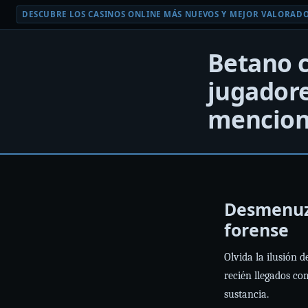
DESCUBRE LOS CASINOS ONLINE MÁS NUEVOS Y MEJOR VALORAD
Betano c
jugadore
mencio
Desmenuza
forense
Olvida la ilusión 
recién llegados co
sustancia.