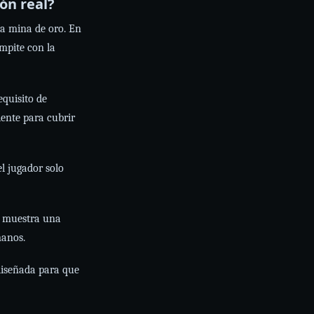
ón real?
na mina de oro. En
ompite con la
equisito de
iente para cubrir
l jugador solo
te muestra una
manos.
 diseñada para que