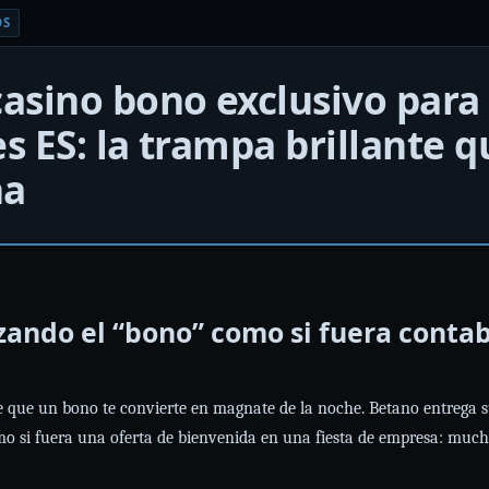
OS
asino bono exclusivo para
s ES: la trampa brillante 
na
ndo el “bono” como si fuera contab
de que un bono te convierte en magnate de la noche. Betano entrega 
mo si fuera una oferta de bienvenida en una fiesta de empresa: much