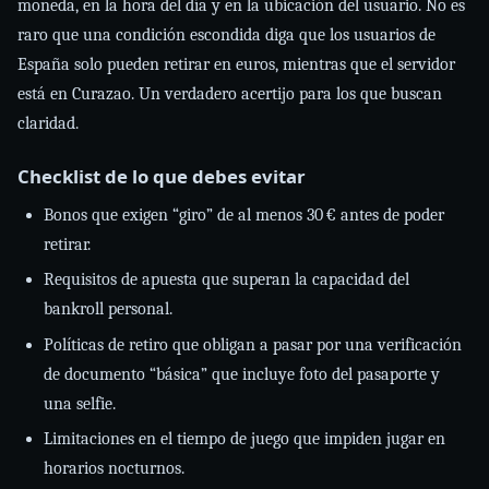
moneda, en la hora del día y en la ubicación del usuario. No es
raro que una condición escondida diga que los usuarios de
España solo pueden retirar en euros, mientras que el servidor
está en Curazao. Un verdadero acertijo para los que buscan
claridad.
Checklist de lo que debes evitar
Bonos que exigen “giro” de al menos 30 € antes de poder
retirar.
Requisitos de apuesta que superan la capacidad del
bankroll personal.
Políticas de retiro que obligan a pasar por una verificación
de documento “básica” que incluye foto del pasaporte y
una selfie.
Limitaciones en el tiempo de juego que impiden jugar en
horarios nocturnos.