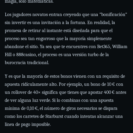
magia, solo matemáticas.
Los jugadores novatos entran creyendo que una “bonificación”
sin invertir es una invitación a la fortuna. En realidad, la
promesa de retirar al instante está diseñada para que el
proceso sea tan engorroso que la mayoría simplemente
abandone el sitio. Ya sea que te encuentres con Bet365, William
Hill o 888casino, el proceso es una versión turbo de la
burocracia tradicional.
Y es que la mayoría de estos bonos vienen con un requisito de
apuesta ridículamente alto. Por ejemplo, un bono de 10 € con
un rollover de 40× significa que tienes que apostar 400 € antes
de ver alguna luz verde. Si lo combinas con una apuesta
mínima de 0,10 €, el número de giros necesarios se dispara
como los carretes de Starburst cuando intentas alcanzar una
línea de pago imposible.