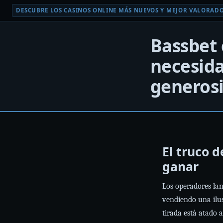
DESCUBRE LOS CASINOS ONLINE MÁS NUEVOS Y MEJOR VALORAD
Bassbet 
necesida
generos
El truco d
ganar
Los operadores lan
vendiendo una ilusi
tirada está atado 