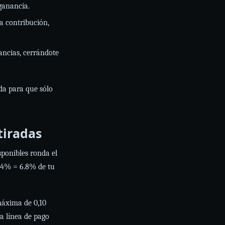
 ganancia.
ja contribución,
nancias, cerrándote
ada para que sólo
tiradas
sponibles ronda el
* 4% = 6.8% de tu
máxima de 0,10
la línea de pago