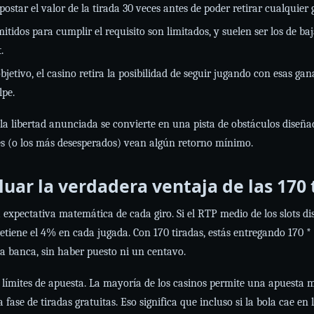
apostar el valor de la tirada 30 veces antes de poder retirar cualquier
itidos para cumplir el requisito son limitados, y suelen ser los de ba
.
objetivo, el casino retira la posibilidad de seguir jugando con esas ga
lpe.
 la libertad anunciada se convierte en una pista de obstáculos diseñ
es (o los más desesperados) vean algún retorno mínimo.
uar la verdadera ventaja de las 170 
a expectativa matemática de cada giro. Si el RTP medio de los slots di
etiene el 4% en cada jugada. Con 170 tiradas, estás entregando 170 
 la banca, sin haber puesto ni un centavo.
s límites de apuesta. La mayoría de los casinos permite una apuesta 
a fase de tiradas gratuitas. Eso significa que incluso si la bola cae en 