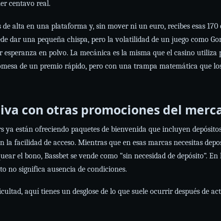
er centavo real.
 de alta en una plataforma y, sin mover ni un euro, recibes esas 170
de dar una pequeña chispa, pero la volatilidad de un juego como Go
r esperanza en polvo. La mecánica es la misma que el casino utiliza
romesa de un premio rápido, pero con una trampa matemática que los
va con otras promociones del merc
s ya están ofreciendo paquetes de bienvenida que incluyen depósitos
 en la facilidad de acceso. Mientras que en esas marcas necesitas depo
uear el bono, Bassbet se vende como “sin necesidad de depósito”. En l
to no significa ausencia de condiciones.
ficultad, aquí tienes un desglose de lo que suele ocurrir después de act