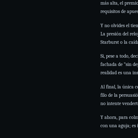
más alta, el premi
requisitos de apues
Y no olvides el ti
La presión del rel
Starburst o la caí
Si, pese a todo, de
fachada de “sin dep
realidad es una in
Al final, la única
filo de la persuasi
no intente venderte
Y ahora, para colm
con una aguja; es 