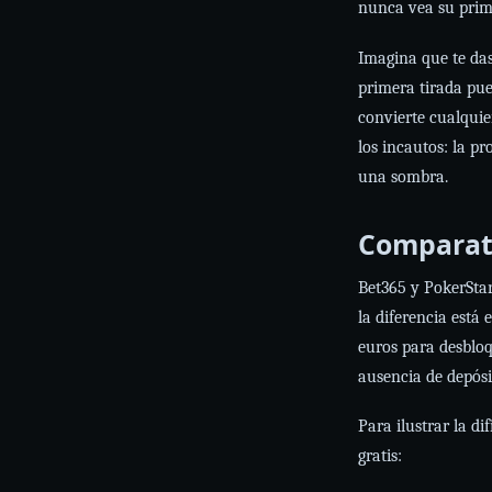
nunca vea su prim
Imagina que te das
primera tirada pue
convierte cualquie
los incautos: la p
una sombra.
Comparati
Bet365 y PokerStar
la diferencia está
euros para desbloq
ausencia de depósi
Para ilustrar la di
gratis: