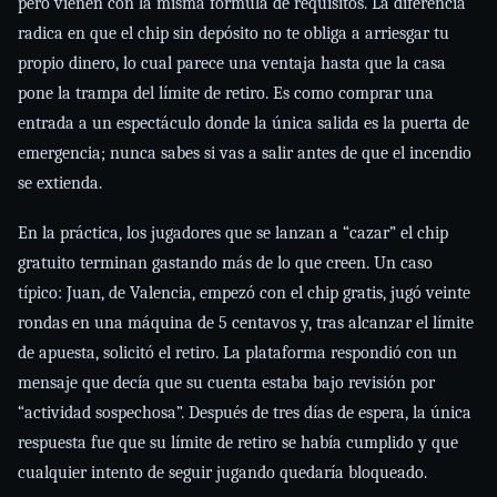
pero vienen con la misma fórmula de requisitos. La diferencia
radica en que el chip sin depósito no te obliga a arriesgar tu
propio dinero, lo cual parece una ventaja hasta que la casa
pone la trampa del límite de retiro. Es como comprar una
entrada a un espectáculo donde la única salida es la puerta de
emergencia; nunca sabes si vas a salir antes de que el incendio
se extienda.
En la práctica, los jugadores que se lanzan a “cazar” el chip
gratuito terminan gastando más de lo que creen. Un caso
típico: Juan, de Valencia, empezó con el chip gratis, jugó veinte
rondas en una máquina de 5 centavos y, tras alcanzar el límite
de apuesta, solicitó el retiro. La plataforma respondió con un
mensaje que decía que su cuenta estaba bajo revisión por
“actividad sospechosa”. Después de tres días de espera, la única
respuesta fue que su límite de retiro se había cumplido y que
cualquier intento de seguir jugando quedaría bloqueado.