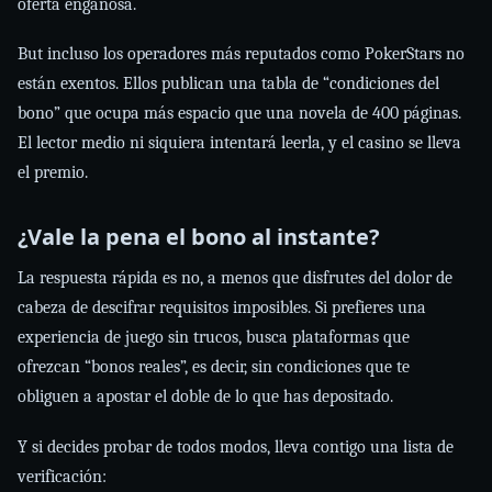
oferta engañosa.
But incluso los operadores más reputados como PokerStars no
están exentos. Ellos publican una tabla de “condiciones del
bono” que ocupa más espacio que una novela de 400 páginas.
El lector medio ni siquiera intentará leerla, y el casino se lleva
el premio.
¿Vale la pena el bono al instante?
La respuesta rápida es no, a menos que disfrutes del dolor de
cabeza de descifrar requisitos imposibles. Si prefieres una
experiencia de juego sin trucos, busca plataformas que
ofrezcan “bonos reales”, es decir, sin condiciones que te
obliguen a apostar el doble de lo que has depositado.
Y si decides probar de todos modos, lleva contigo una lista de
verificación: