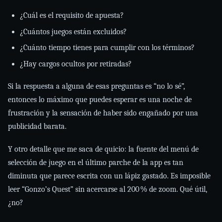
¿Cuál es el requisito de apuesta?
¿Cuántos juegos están excluidos?
¿Cuánto tiempo tienes para cumplir con los términos?
¿Hay cargos ocultos por retiradas?
Si la respuesta a alguna de esas preguntas es “no lo sé”,
entonces lo máximo que puedes esperar es una noche de
frustración y la sensación de haber sido engañado por una
publicidad barata.
Y otro detalle que me saca de quicio: la fuente del menú de
selección de juego en el último parche de la app es tan
diminuta que parece escrita con un lápiz gastado. Es imposible
leer “Gonzo’s Quest” sin acercarse al 200 % de zoom. Qué útil,
¿no?