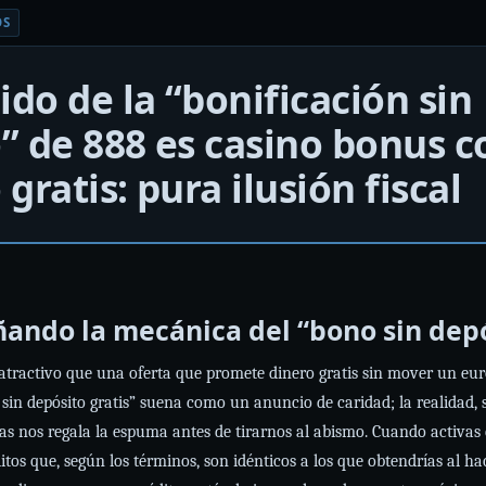
OS
ido de la “bonificación sin
” de 888 es casino bonus c
gratis: pura ilusión fiscal
ando la mecánica del “bono sin dep
ractivo que una oferta que promete dinero gratis sin mover un euro
sin depósito gratis” suena como un anuncio de caridad; la realidad, 
as nos regala la espuma antes de tirarnos al abismo. Cuando activas e
tos que, según los términos, son idénticos a los que obtendrías al h