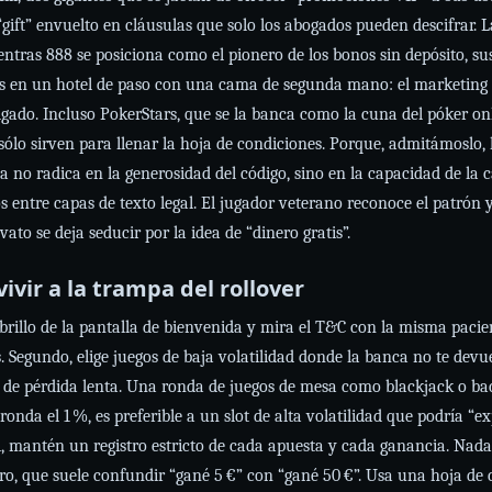
gift” envuelto en cláusulas que solo los abogados pueden descifrar. L
entras 888 se posiciona como el pionero de los bonos sin depósito, s
 en un hotel de paso con una cama de segunda mano: el marketing br
gado. Incluso PokerStars, que se la banca como la cuna del póker onl
, sólo sirven para llenar la hoja de condiciones. Porque, admitámoslo,
a no radica en la generosidad del código, sino en la capacidad de la 
os entre capas de texto legal. El jugador veterano reconoce el patrón 
ato se deja seducir por la idea de “dinero gratis”.
vir a la trampa del rollover
 brillo de la pantalla de bienvenida y mira el T&C con la misma pacie
. Segundo, elige juegos de baja volatilidad donde la banca no te devue
de pérdida lenta. Una ronda de juegos de mesa como blackjack o bac
onda el 1 %, es preferible a un slot de alta volatilidad que podría “e
, mantén un registro estricto de cada apuesta y cada ganancia. Nada
o, que suele confundir “gané 5 €” con “gané 50 €”. Usa una hoja de 