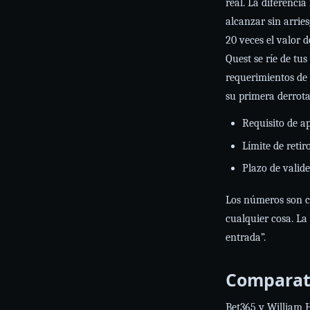
real. La diferenci
alcanzar sin arries
20 veces el valor 
Quest se ríe de tus
requerimientos de 
su primera derrota
Requisito de ap
Límite de reti
Plazo de valide
Los números son cl
cualquier cosa. La
entrada”.
Comparati
Bet365 y William H