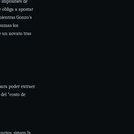
s imposibles de
e obliga a apostar
 mientras Gonzo’s
 sumas los
e un novato tras
 para poder extraer
del “costo de
arios, siguen la