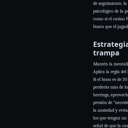
de seguimiento; la 
psicológico de la 
como si el casino 
busca que el jugad
Estrategia
trampa
Mantén la mentalid
Aplica la regla de
Si el bono es de 20
perderás más de lo
herrings, aprovecha
presión de “necesi
la ansiedad y evita
los que tengan un 
señal de que la ca