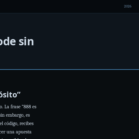
2026
ode sin
ósito”
. La frase “888 es
sin embargo, es
l código, recibes
acer una apuesta