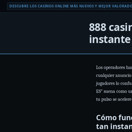
DESCUBRE LOS CASINOS ONLINE MÁS NUEVOS Y MEJOR VALORAD
888 casi
instante
Los operadores ha
cualquier anuncio 
jugadores lo confu
ES” suena como una
tu pulso se acelere
Cómo func
tan insta