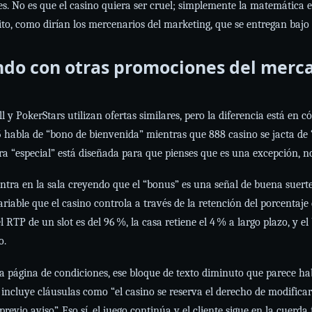
es. No es que el casino quiera ser cruel; simplemente la matemática e
ito, como dirían los mercenarios del marketing, que se entregan bajo l
do con otras promociones del merc
ll y PokerStars utilizan ofertas similares, pero la diferencia está e
5 habla de “bono de bienvenida” mientras que 888 casino se jacta de 
bra “especial” está diseñada para que pienses que es una excepción, n
ntra en la sala creyendo que el “bonus” es una señal de buena suerte.
riable que el casino controla a través de la retención del porcentaje 
l RTP de un slot es del 96 %, la casa retiene el 4 % a largo plazo, y e
o.
la página de condiciones, ese bloque de texto diminuto que parece hab
 incluye cláusulas como “el casino se reserva el derecho de modifica
previo aviso”. Eso sí, el juego continúa y el cliente sigue en la cuerda f