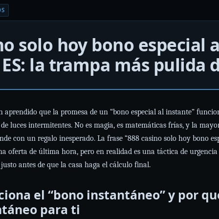
OS
no solo hoy bono especial a
 ES: la trampa más pulida 
n aprendido que la promesa de un “bono especial al instante” funci
de luces intermitentes. No es magia, es matemáticas frías, y la mayor
nde con un regalo inesperado. La frase “888 casino solo hoy bono esp
 oferta de última hora, pero en realidad es una táctica de urgenci
 justo antes de que la casa haga el cálculo final.
iona el “bono instantáneo” y por qu
ntáneo para ti