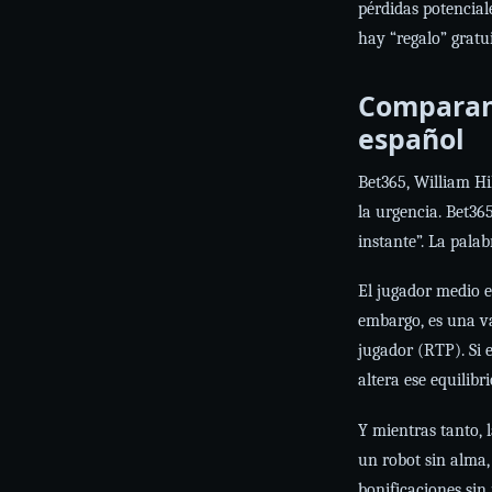
pérdidas potencial
hay “regalo” gratu
Comparan
español
Bet365, William Hi
la urgencia. Bet36
instante”. La pala
El jugador medio e
embargo, es una va
jugador (RTP). Si e
altera ese equilibri
Y mientras tanto, 
un robot sin alma,
bonificaciones sin 