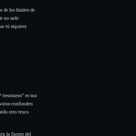
 de los límites de
e no salir
ue tú siquiera
IP treatment” es tan
ovatos confunden
sólo otro truco
ra la fuente del