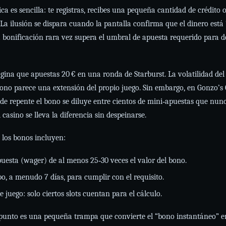
a es sencilla: te registras, recibes una pequeña cantidad de crédito o 
La ilusión se dispara cuando la pantalla confirma que el dinero está “
a bonificación rara vez supera el umbral de apuesta requerido para d
agina que apuestas 20 € en una ronda de Starburst. La volatilidad del
bono parece una extensión del propio juego. Sin embargo, en Gonzo’s 
y de repente el bono se diluye entre cientos de mini‑apuestas que nun
l casino se lleva la diferencia sin despeinarse.
 los bonos incluyen:
puesta (wager) de al menos 25‑30 veces el valor del bono.
o, a menudo 7 días, para cumplir con el requisito.
e juego: solo ciertos slots cuentan para el cálculo.
a punto es una pequeña trampa que convierte el “bono instantáneo” 