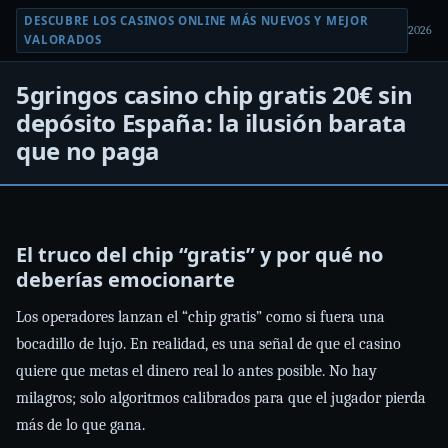
DESCUBRE LOS CASINOS ONLINE MÁS NUEVOS Y MEJOR
2026
VALORADOS
5gringos casino chip gratis 20€ sin
depósito España: la ilusión barata
que no paga
El truco del chip “gratis” y por qué no
deberías emocionarte
Los operadores lanzan el “chip gratis” como si fuera una
bocadillo de lujo. En realidad, es una señal de que el casino
quiere que metas el dinero real lo antes posible. No hay
milagros; solo algoritmos calibrados para que el jugador pierda
más de lo que gana.