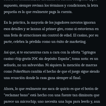
supuesto, siempre revisan los términos y condiciones; la letra
pequeña es la que realmente paga la cuenta.
En la práctica, la mayoría de los jugadores novatos ignoran
esos detalles y se lanzan al primer giro, como si estuvieran en
una feria de atracciones sin control de edad. El casino, por su
parte, celebra la pérdida como un éxito de marketing.
Así que, si te encuentras cara a cara con la oferta “5gringos
casino chip gratis 20€ sin depósito España”, toma nota: es un
señuelo, no un salvavidas. Ni siquiera la mención de marcas
como PokerStars cambia el hecho de que el juego sigue siendo
una ecuación donde la casa gana siempre al final.
Ahora, lo que realmente me saca de quicio es que el botón de
“reclamar bono” está hecho con una fuente tan diminuta que
parece un microchip; uno necesita una lupa para leerlo y, aun