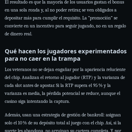
El resultado es que la mayoría de los usuarios gastan el bonus
en una sola ronda y, al no poder retirar, se ven obligados a
depositar más para cumplir el requisito. La “promoción” se
convierte en un incentivo para seguir jugando, no en un regalo
de dinero real.
Qué hacen los jugadores experimentados
para no caer en la trampa
Los veteranos no se dejan engañar por la apariencia reluciente
del chip. Analizan el retorno al jugador (RTP) y la varianza de
cada slot antes de apostar. Si la RTP supera el 95 % y la
varianza es media, la pérdida potencial se reduce, aunque el
casino siga intentando la captura.
Además, usan una estrategia de gestión de bankroll: asignan
solo el 10 % de su depósito total al juego con el chip. Así, si la
suerte les abandona, no arruinan su cartera completa. Y, por