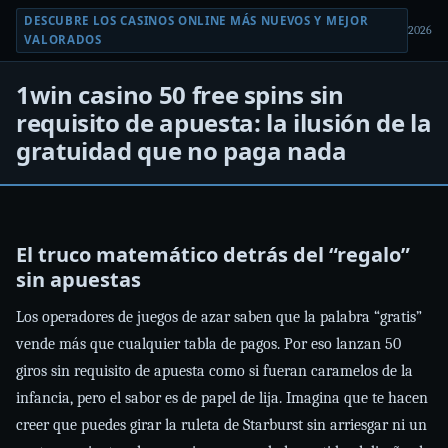
DESCUBRE LOS CASINOS ONLINE MÁS NUEVOS Y MEJOR
2026
VALORADOS
1win casino 50 free spins sin
requisito de apuesta: la ilusión de la
gratuidad que no paga nada
El truco matemático detrás del “regalo”
sin apuestas
Los operadores de juegos de azar saben que la palabra “gratis”
vende más que cualquier tabla de pagos. Por eso lanzan 50
giros sin requisito de apuesta como si fueran caramelos de la
infancia, pero el sabor es de papel de lija. Imagina que te hacen
creer que puedes girar la ruleta de Starburst sin arriesgar ni un